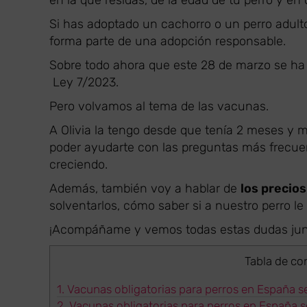
en la que residas, de la edad de tu perro y en
Si has adoptado un cachorro o un perro adult
forma parte de una adopción responsable.
Sobre todo ahora que este 28 de marzo se ha
Ley 7/2023.
Pero volvamos al tema de las vacunas.
A Olivia la tengo desde que tenía 2 meses y m
poder ayudarte con las preguntas más frecu
creciendo.
Además, también voy a hablar de
los precio
solventarlos, cómo saber si a nuestro perro le
¡Acompáñame y vemos todas estas dudas jun
Tabla de co
1.
Vacunas obligatorias para perros en España 
2.
Vacunas obligatorias para perros en España s