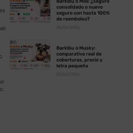
Barkibu o Milo: ¿seguro
consolidado o nuevo
les
seguro con hasta 100%
de reembolso?
25/06/2026
al:
Barkibu o Musky:
comparativa real de
o
coberturas, precio y
letra pequeña
22/06/2026
mo
c.