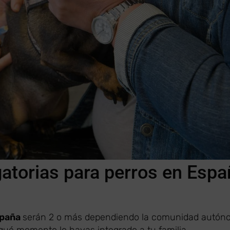
atorias para perros en Espa
spaña
serán 2 o más dependiendo la comunidad autó