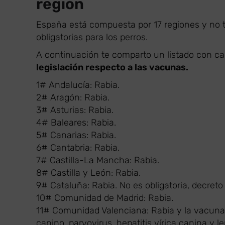
región
España está compuesta por 17 regiones y no 
obligatorias para los perros.
A continuación te comparto un listado con c
legislación respecto a las vacunas.
1# Andalucía: Rabia.
2# Aragón: Rabia.
3# Asturias: Rabia.
4# Baleares: Rabia.
5# Canarias: Rabia.
6# Cantabria: Rabia.
7# Castilla-La Mancha: Rabia.
8# Castilla y León: Rabia.
9# Cataluña: Rabia. No es obligatoria, decret
10# Comunidad de Madrid: Rabia.
11# Comunidad Valenciana: Rabia y la vacuna p
canino, parvovirus, hepatitis vírica canina y le