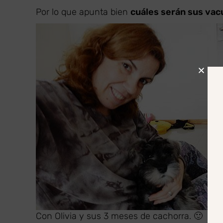
Por lo que apunta bien
cuáles serán sus vac
Con Olivia y sus 3 meses de cachorra. 🙂