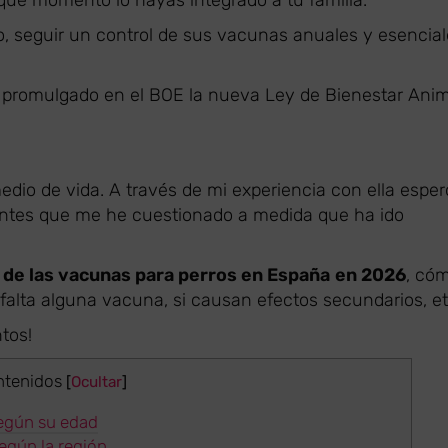
 qué momento lo hayas integrado a tu familia.
o, seguir un control de sus vacunas anuales y esencia
 promulgado en el BOE la nueva Ley de Bienestar Anim
edio de vida. A través de mi experiencia con ella esper
entes que me he cuestionado a medida que ha ido
s de las vacunas para perros en España
en 2026
, có
 falta alguna vacuna, si causan efectos secundarios, et
tos!
ntenidos
[
Ocultar
]
según su edad
egún la región