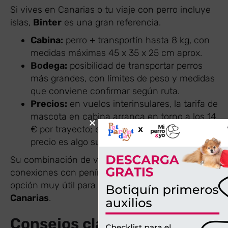
Si vives en Canarias o tu viaje con perro incluye
islas,
Binter
es una gran referencia.
Cabina:
perro + transportín hasta 8 kg, con
medidas máximas 45 x 35 x 25 cm aprox.
Bodega:
posibilidad de transportar perros
más grandes, con límites de peso y medidas
que conviene confirmar según ruta.
Precios:
en vuelos interinsulares, la tarifa de
mascota en cabina arranca en torno a los 14
€ por trayecto; en rutas con península, el
precio es algo superior.
Su combinación de vuelos interinsulares +
conexiones con península la convierte en una
opción muy útil para
viajes mixtos perro +
Canarias
.
Consejos clave para elegir