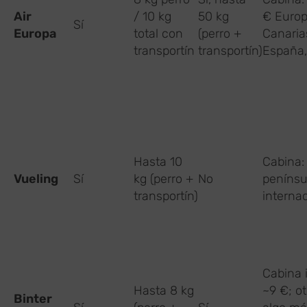
Air
/ 10 kg
50 kg
€ Europ
Sí
Europa
total con
(perro +
Canaria
transportín
transportín)
España,
Hasta 10
Cabina:
Vueling
Sí
kg (perro +
No
penínsu
transportín)
interna
Cabina 
Hasta 8 kg
~9 €; o
Binter