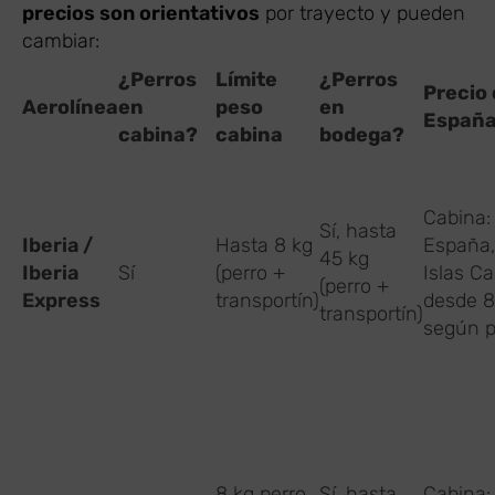
precios son orientativos
por trayecto y pueden
cambiar:
¿Perros
Límite
¿Perros
Precio 
Aerolínea
en
peso
en
España
cabina?
cabina
bodega?
Cabina:
Sí, hasta
Iberia /
Hasta 8 kg
España,
45 kg
Iberia
Sí
(perro +
Islas C
(perro +
Express
transportín)
desde 
transportín)
según p
8 kg perro
Sí, hasta
Cabina: