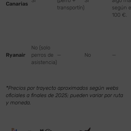
Sí
(perro +
Sí
algo má
Canarias
transportín)
según e
100 €.
No (solo
Ryanair
perros de
—
No
—
asistencia)
*Precios por trayecto aproximados según webs
oficiales a finales de 2025; pueden variar por ruta
y moneda.