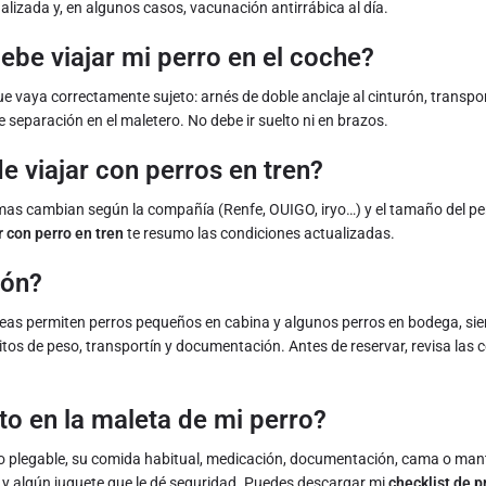
ualizada y, en algunos casos, vacunación antirrábica al día.
be viajar mi perro en el coche?
e vaya correctamente sujeto: arnés de doble anclaje al cinturón, transpor
de separación en el maletero. No debe ir suelto ni en brazos.
e viajar con perros en tren?
rmas cambian según la compañía (Renfe, OUIGO, iryo…) y el tamaño del pe
r con perro en tren
te resumo las condiciones actualizadas.
ión?
eas permiten perros pequeños en cabina y algunos perros en bodega, si
tos de peso, transportín y documentación. Antes de reservar, revisa las 
o en la maleta de mi perro?
 plegable, su comida habitual, medicación, documentación, cama o manta
 y algún juguete que le dé seguridad. Puedes descargar mi
checklist de 