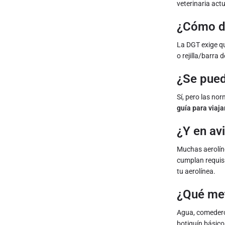
veterinaria act
¿Cómo de
La DGT exige qu
o rejilla/barra 
¿Se pued
Sí, pero las no
guía para viaja
¿Y en av
Muchas aerolín
cumplan requisi
tu aerolínea.
¿Qué met
Agua, comedero
botiquín básico