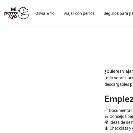
Olivia & Yo
Viajar con perros
Seguros para p
¿Quieres viajar
todo sobre nues
descargables p
Empieza
✅ Documentación
🚗 Consejos par
🌍 Ideas de des
🧳 Checklists y