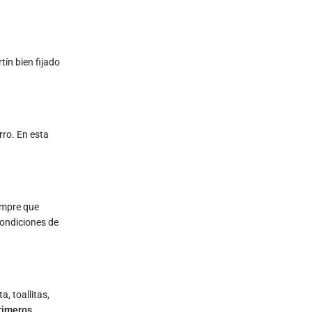
tín bien fijado
rro. En esta
empre que
condiciones de
, toallitas,
primeros