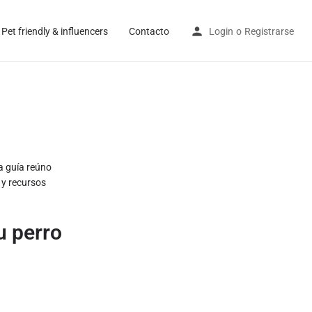
Pet friendly & influencers
Contacto
Login
o
Registrarse
a guía reúno
 y recursos
u perro