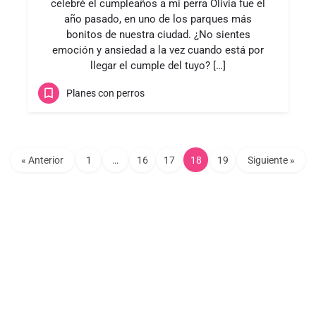
celebré el cumpleaños a mi perra Olivia fue el
año pasado, en uno de los parques más
bonitos de nuestra ciudad. ¿No sientes
emoción y ansiedad a la vez cuando está por
llegar el cumple del tuyo? […]
Planes con perros
« Anterior
1
…
16
17
18
19
Siguiente »