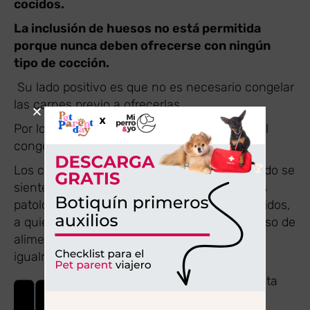
cocidos.
La inclusión de huesos no está permitida
porque nunca deben ofrecerse con ningún
tipo de cocción.
​ Su lado positivo es que no es necesario congelar
las carnes previo a ofrecerlas.
Por lo tanto no hace falta tener espacio en el
congelador.
Los cuidadores con muchísimo miedo al crudo se
sienten más seguros y los perros con ciertas
patologías como por ejemplo: inmunosuprimidos,
a quienes en general es desaconsejable el uso de
alimentos crudos, pueden beneficiarse
igualmente de una
dieta natural cocida
.
​ Las desventajas de ésta dieta
son: