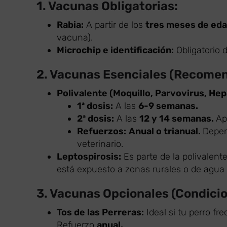
1. Vacunas Obligatorias:
Rabia:
A partir de los
tres meses de ed
vacuna).
Microchip e identificación:
Obligatorio 
2. Vacunas Esenciales (Recome
Polivalente (Moquillo, Parvovirus, Hepa
1ª dosis:
A las
6-9 semanas.
2ª dosis:
A las
12 y 14 semanas.
Ap
Refuerzos:
Anual o trianual.
Depen
veterinario.
Leptospirosis:
Es parte de la polivalent
está expuesto a zonas rurales o de agua
3. Vacunas Opcionales (Condicio
Tos de las Perreras:
Ideal si tu perro fr
Refuerzo
anual.