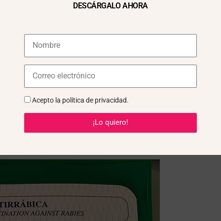
DESCÁRGALO AHORA
Acepto la
política de privacidad
.
¡Lo quiero!
ión para Perros en Madrid 202