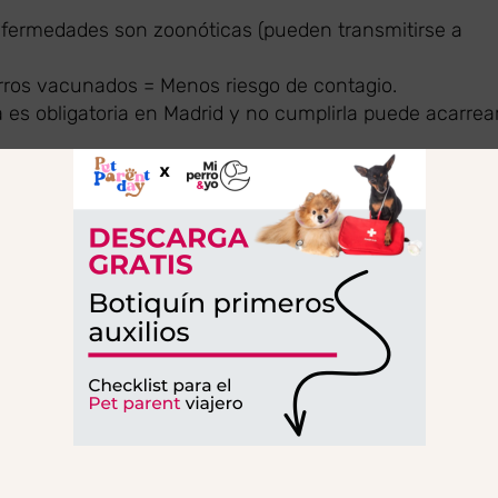
fermedades son zoonóticas (pueden transmitirse a
ros vacunados = Menos riesgo de contagio.
 es obligatoria en Madrid y no cumplirla puede acarrea
no tener vacunado a un perro contra la rabia pueden se
 todos los perros
a partir de los tres meses de edad,
c
pueden llegar
hasta los 15.000 euros
.
ica por cada animal. Lo que significa que si tienes var
r aún mayor.
torio que los perros estén identificados con microc
ficación de Animales de Compañía).