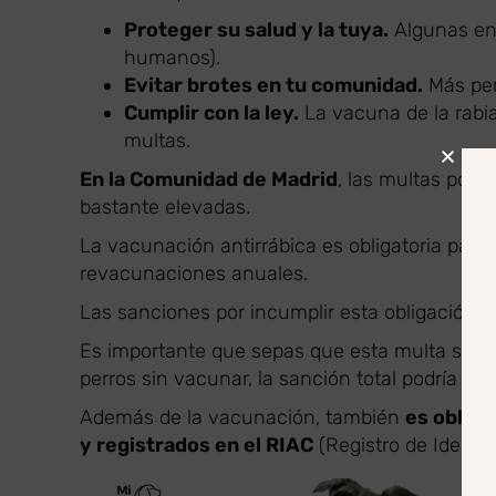
Proteger su salud y la tuya.
Algunas en
humanos).
Evitar brotes en tu comunidad.
Más per
Cumplir con la ley.
La vacuna de la rabia
multas.
En la Comunidad de Madrid
, las multas por 
bastante elevadas.
La vacunación antirrábica es obligatoria para
revacunaciones anuales.
Las sanciones por incumplir esta obligación 
Es importante que sepas que esta multa se apl
perros sin vacunar, la sanción total podría se
Además de la vacunación, también
es obliga
y registrados en el RIAC
(Registro de Identi