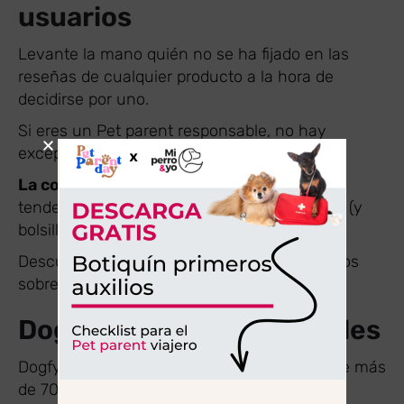
usuarios
Levante la mano quién no se ha fijado en las
reseñas de cualquier producto a la hora de
decidirse por uno.
Si eres un Pet parent responsable, no hay
excepción a esta regla.
La comida cocinada para perros
es una
tendencia que sigue ganando los corazones (y
bolsillos) de las familias multiespecie.
Descubramos qué dicen y opinan los usuarios
sobre Dogfy Diet y Guau and Cat.
Dogfy Diet opiniones reales
Dogfy Diet ya cuenta con una comunidad de más
de 70.000 dogfyers.