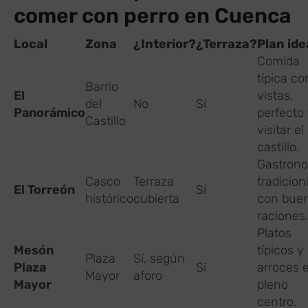
comer con perro en Cuenca
Local
Zona
¿Interior?
¿Terraza?
Plan ide
Comida
típica co
Barrio
El
vistas,
del
No
Sí
Panorámico
perfecto 
Castillo
visitar el
castillo.
Gastron
Casco
Terraza
tradicion
El Torreón
Sí
histórico
cubierta
con bue
raciones.
Platos
Mesón
típicos y
Plaza
Sí, según
Plaza
Sí
arroces 
Mayor
aforo
Mayor
pleno
centro.