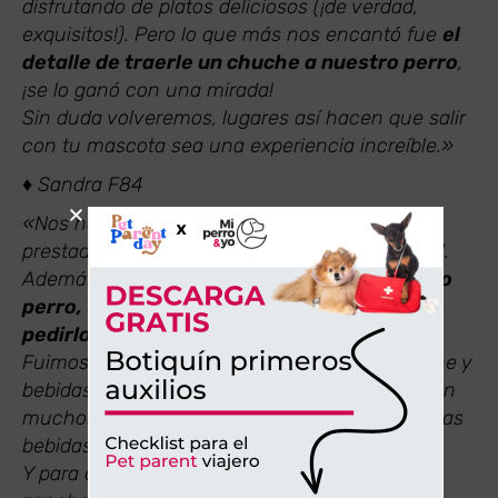
disfrutando de platos deliciosos (¡de verdad,
exquisitos!). Pero lo que más nos encantó fue
el
detalle de traerle un chuche a nuestro perro
,
¡se lo ganó con una mirada!
Sin duda volveremos, lugares así hacen que salir
con tu mascota sea una experiencia increíble.»
♦ Sandra F84
«Nos ha encantado TODO desde el servicio
prestado, hasta lo que consumimos en el local.
Además,
íbamos con nuestro bebé y nuestro
perro,
los cuales
son «pet friendly» y sin
pedirlo, le pusieron un bebedero.
Fuimos a tomar café, ofrecen variedad en leche y
bebidas (que no se encuentran actualmente en
muchos sitios y es de agradecer, me refiero a las
bebidas como avena, soja, almendras …)
Y para acompañar el café, pedimos tarta de