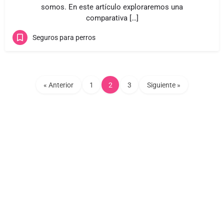
somos. En este artículo exploraremos una
comparativa […]
Seguros para perros
« Anterior
1
2
3
Siguiente »
Copyright © 2025 | guiamiperroyyo.com |
Aviso Legal
|
Política de