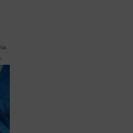
ía.
.