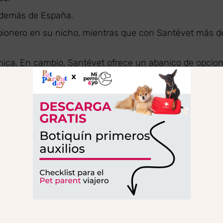
 además de España.
pionero en su nicho, mientras que con Santévet más d
nica. En cambio, Santévet ofrece un abanico de opcio
 para perros.
ece más ventajas a nivel coberturas.
rinarias Petplan vs Santévet
os en caso de accidentes, enfermedades y cirugías. Y
icas.
será aquel que se adapte a tus necesidades.
Oferta única
Santévet Oferta flexible
para perros y gatos
Seguros para gatos y perro
Modalidad Premium € 5.000
–