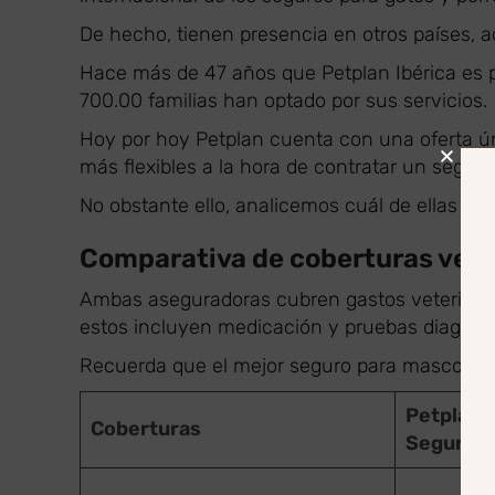
De hecho, tienen presencia en otros países,
Hace más de 47 años que Petplan Ibérica es 
700.00 familias han optado por sus servicios.
Hoy por hoy Petplan cuenta con una oferta ú
más flexibles a la hora de contratar un seguro
No obstante ello, analicemos cuál de ellas ofr
Comparativa de coberturas vete
Ambas aseguradoras cubren gastos veterinari
estos incluyen medicación y pruebas diagnóst
Recuerda que el mejor seguro para mascotas 
Petplan 
Coberturas
Seguros 