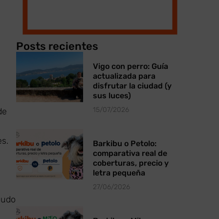
Posts recientes
Vigo con perro: Guía
actualizada para
disfrutar la ciudad (y
sus luces)
15/07/2026
de
es.
Barkibu o Petolo:
comparativa real de
coberturas, precio y
letra pequeña
27/06/2026
ludo