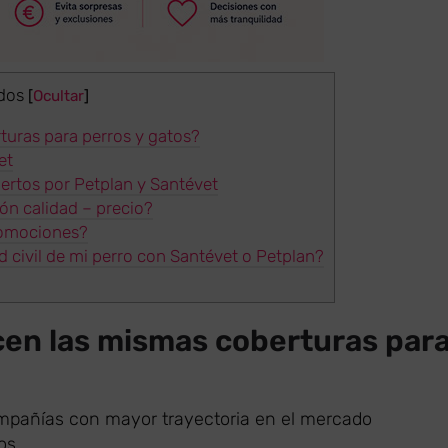
dos
[
Ocultar
]
turas para perros y gatos?
et
ertos por Petplan y Santévet
ión calidad – precio?
romociones?
 civil de mi perro con Santévet o Petplan?
cen las mismas coberturas par
mpañías con mayor trayectoria en el mercado
os.