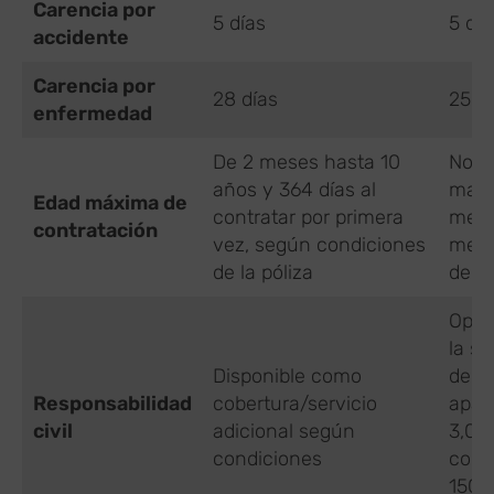
Carencia por
5 días
5 día
accidente
Carencia por
28 días
25 d
enfermedad
De 2 meses hasta 10
No a
años y 364 días al
masc
Edad máxima de
contratar por primera
meno
contratación
vez, según condiciones
mese
de la póliza
de 1
Opci
la s
Disponible como
de M
Responsabilidad
cobertura/servicio
apar
civil
adicional según
3,06
condiciones
con l
150.