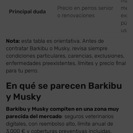
más 
Precio en perros senior
men
Principal duda
o renovaciones
expe
públ
usua
Nota:
esta tabla es orientativa. Antes de
contratar Barkibu o Musky, revisa siempre
condiciones particulares, carencias, exclusiones,
enfermedades preexistentes, límites y precio final
para tu perro.
En qué se parecen Barkibu
y Musky
Barkibu y Musky compiten en una zona muy
parecida del mercado
: seguros veterinarios
digitales, con reembolso alto, límite anual de
3.000 € y coberturas preventivas incluidas.