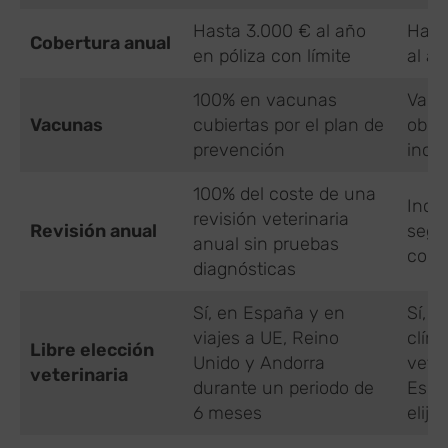
Hasta 3.000 € al año
Hast
Cobertura anual
en póliza con límite
al a
100% en vacunas
Vacu
Vacunas
cubiertas por el plan de
oblig
prevención
inclu
100% del coste de una
Inclu
revisión veterinaria
Revisión anual
segú
anual sin pruebas
cond
diagnósticas
Sí, en España y en
Sí, v
viajes a UE, Reino
clíni
Libre elección
Unido y Andorra
veter
veterinaria
durante un periodo de
Espa
6 meses
elijas