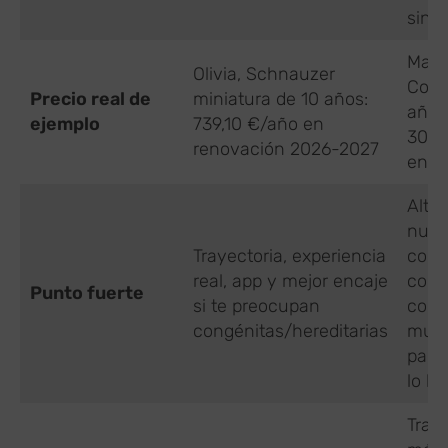
sinie
Max,
Olivia, Schnauzer
Colli
Precio real de
miniatura de 10 años:
años
ejemplo
739,10 €/año en
30,8
renovación 2026-2027
en s
Alter
nuev
Trayectoria, experiencia
comp
real, app y mejor encaje
con
Punto fuerte
si te preocupan
cond
congénitas/hereditarias
muy
pare
lo bá
Traye