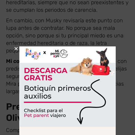
hereditarias, siempre que no sean preexistentes y
se cumplan los periodos de carencia.
En cambio, con Musky revisaría este punto con
lupa antes de contratar. No porque sea mala
opción, sino porque si tu principal miedo es una
enfermedad hereditaria o de raza, la letra
pequeña pesa más que el precio mensual.
Mi consejo:
si tu perro pertenece a una raza con
predisposición clara a ciertas patologías, no elijas
seguro solo por precio.
Mira primero congénitas, hereditarias, carencias
largas y exclusiones específicas.
Precio real: Barkibu con
Olivia vs Musky con Max
Comparar precios de seguros veterinarios es