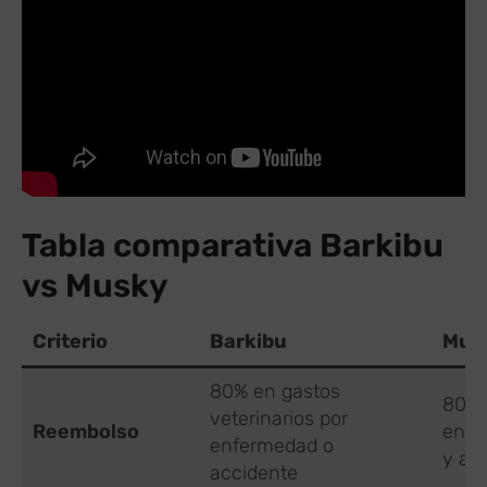
Tabla comparativa Barkibu
vs Musky
Criterio
Barkibu
Mus
80% en gastos
80% 
veterinarios por
Reembolso
enfe
enfermedad o
y ac
accidente