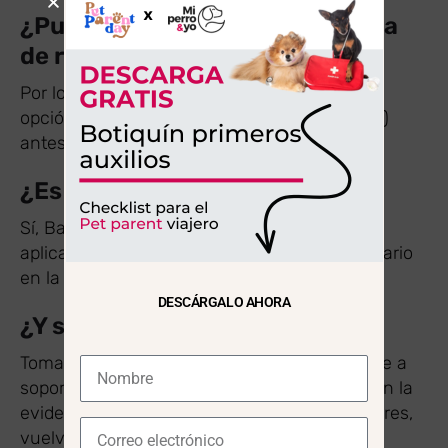
¿Puedo usarlo junto al programa
de referidos?
Por lo general,
no se acumula
. Compara qué
opción te compensa más (cupón vs. referido)
antes de pagar.
¿Es válido para gatos?
Sí, Barkibu asegura perros y gatos. El cupón
aplica a ambos salvo que se indique lo contrario
en la promo.
DESCÁRGALO AHORA
¿Y si el cupón falla?
Toma una
captura
, completa el alta y escribe a
soporte de Barkibu
seguros@barkibu.com
con la
evidencia para que te lo apliquen. Si lo prefieres,
vuelve a este artículo: mantengo la promo