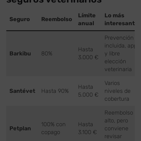
Límite
Lo más
Seguro
Reembolso
anual
interesante
Prevención
incluida, app
Hasta
Barkibu
80%
y libre
3.000 €
elección
veterinaria
Varios
Hasta
Santévet
Hasta 90%
niveles de
5.000 €
cobertura
Reembolso
alto, pero
100% con
Hasta
Petplan
conviene
copago
3.100 €
revisar