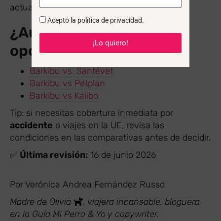
actualizada.
Acepto la
política de privacidad
.
¿Aún comparando
¡Lo quiero!
opciones?
Barkibu vs. Santévet
Barkibu vs Petplan
Barkibu vs Kalibo
Tip: si necesitas cobertura inmediata por
accidente
o viajes en la UE, revisa las
condiciones en las comparativas antes de decidir.
✅
Última revisión:
16 de junio 2026
Por Verónica Andrea Fernández Russo
Madre de Olivia
, viajera incansable, bloguera
en la Guía Mi Perro & Yo y copywriter.