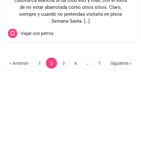
Castilla-La Mancha te da todo eso y más, con el extra
de no estar abarrotada como otros sitios. Claro,
siempre y cuando no pretendas visitarla en plena
Semana Santa. […]
Viajar con perros
« Anterior
1
2
3
4
…
7
Siguiente »