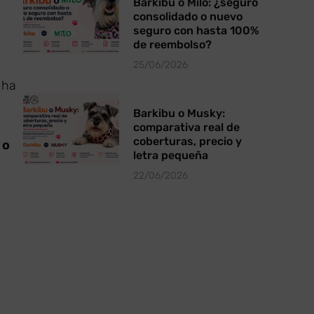
Barkibu o Milo: ¿seguro
consolidado o nuevo
seguro con hasta 100%
de reembolso?
25/06/2026
o ha
Barkibu o Musky:
comparativa real de
coberturas, precio y
 o
letra pequeña
22/06/2026