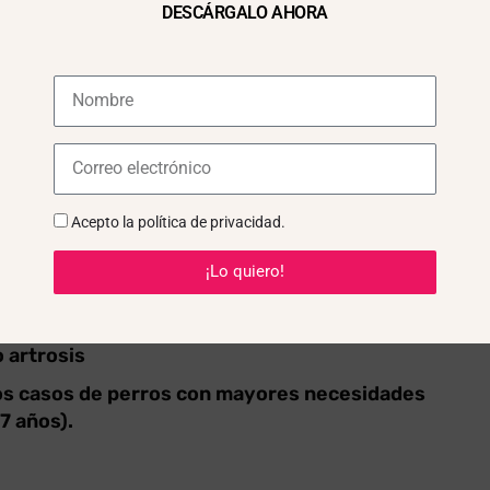
DESCÁRGALO AHORA
periencia con mi perra Olivia
 en perros
nza!
 para qué sirve?
al y natural a base de CBD
(cannabidiol)
formulado
Acepto la
política de privacidad
.
¡Lo quiero!
tardos o quedarse solos)
 artrosis
os casos de perros con mayores necesidades
7 años).