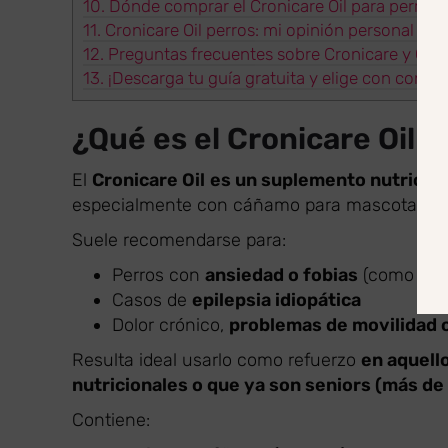
10.
Dónde comprar el Cronicare Oil para perros
11.
Cronicare Oil perros: mi opinión personal y ex
12.
Preguntas frecuentes sobre Cronicare y CBD
13.
¡Descarga tu guía gratuita y elige con confia
¿Qué es el Cronicare Oil y
El
Cronicare Oil
es un suplemento nutricion
especialmente con cáñamo para mascotas.
Suele recomendarse para:
Perros con
ansiedad o fobias
(como a pe
Casos de
epilepsia idiopática
Dolor crónico,
problemas de movilidad o
Resulta ideal usarlo como refuerzo
en aquell
nutricionales o que ya son seniors (más de 
Contiene: