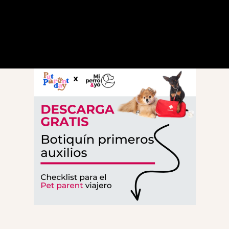
ultar
]
 de Stangest
e CBD a mi perro?
Stangest
s
precio