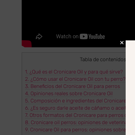
Tabla de contenidos
[
Oc
1.
¿Qué es el Cronicare Oil y para qué sirve?
2.
¿Cómo usar el Cronicare Oil con tu perro?
3.
Beneficios del Cronicare Oil para perros
4.
Opiniones reales sobre Cronicare Oil
5.
Composición e ingredientes del Cronicare Oil
6.
¿Es seguro darle aceite de cáñamo o aceite d
7.
Otros formatos del Cronicare para perros de 
8.
Cronicare oil perros: opiniones de veterinario
9.
Cronicare Oil para perros: opiniones sobre el 