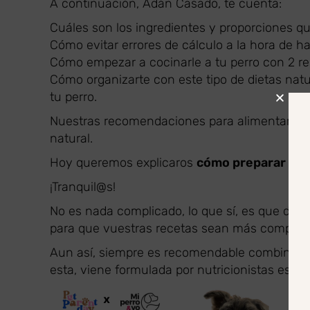
A continuación, Adán Casado, te cuenta:
Cuáles son los ingredientes y proporciones qu
Cómo evitar errores de cálculo a la hora de ha
Cómo empezar a cocinarle a tu perro con 2 re
Cómo organizarte con este tipo de dietas natu
tu perro.
Nuestras recomendaciones para alimentar a v
natural.
Hoy queremos explicaros
cómo preparar rec
¡Tranquil@s!
No es nada complicado, lo que sí, es que deb
para que vuestras recetas sean más complet
Aun así, siempre es recomendable combinar tu
esta, viene formulada por nutricionistas espec