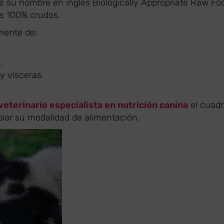
de su nombre en inglés Biologically Appropriate Raw Fo
os 100% crudos.
mente de:
.
y vísceras.
veterinario especialista en nutrición canina
el cuadr
iar su modalidad de alimentación.