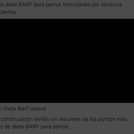
la dieta BARF para perros formuladas por Verónica
 canina:
n Dieta Barf casera
 a continuación tenéis un resumen de los puntos más
as de dieta BARF para perros.