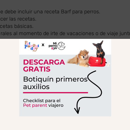
e debe incluir una receta Barf para perros.
cer las recetas.
cetas básicas.
rales al momento de irte de vacaciones o de viaje junt
uestros perros estarán basadas siempre en una dieta
etas BARF para perros
.
eréis tener en cuenta unas determinadas pautas a cump
as.
s propias recetas, con la dieta BARF comercial, ya qu
ializados.