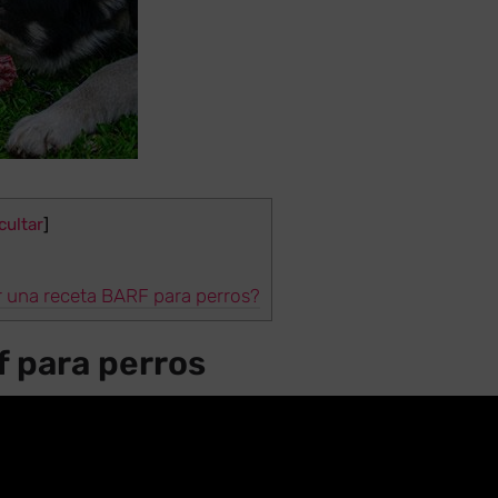
cultar
]
r una receta BARF para perros?
f para perros