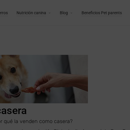
erros
Nutrición canina
Blog
Beneficios Pet parents
casera
por qué la venden como casera?