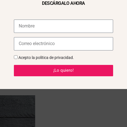
DESCÁRGALO AHORA
Acepto la
política de privacidad
.
¡Lo quiero!
rciones debe incluir una rece