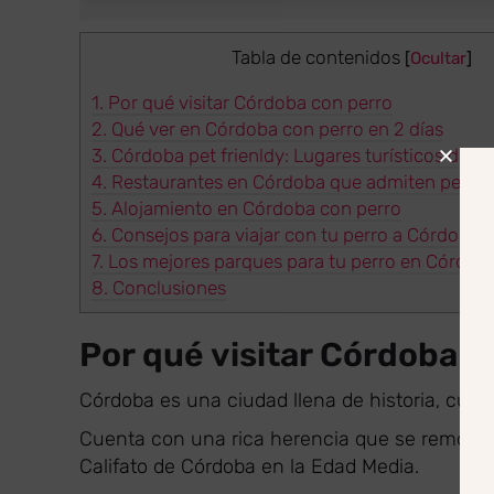
Tabla de contenidos
[
Ocultar
]
1.
Por qué visitar Córdoba con perro
2.
Qué ver en Córdoba con perro en 2 días
3.
Córdoba pet frienldy: Lugares turísticos dond
4.
Restaurantes en Córdoba que admiten perros
5.
Alojamiento en Córdoba con perro
6.
Consejos para viajar con tu perro a Córdoba,
7.
Los mejores parques para tu perro en Córdoba
8.
Conclusiones
Por qué visitar Córdoba c
Córdoba es una ciudad llena de historia, cult
Cuenta con una rica herencia que se remonta
Califato de Córdoba en la Edad Media.