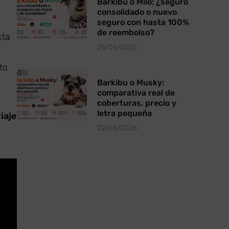
Barkibu o Milo: ¿seguro
consolidado o nuevo
seguro con hasta 100%
de reembolso?
cta
25/06/2026
to
Barkibu o Musky:
comparativa real de
coberturas, precio y
letra pequeña
iaje
22/06/2026