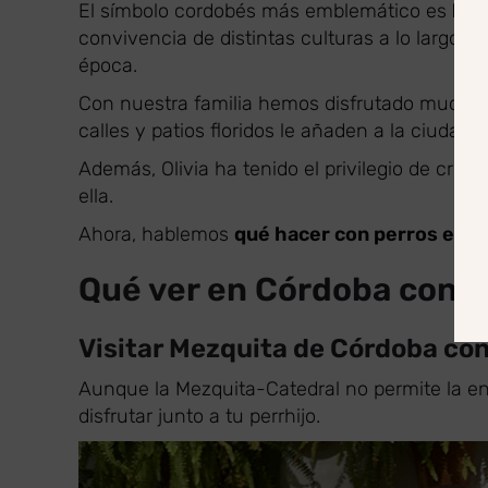
El símbolo cordobés más emblemático es
la 
convivencia de distintas culturas a lo largo d
época.
Con nuestra familia hemos disfrutado mucho 
calles y patios floridos le añaden a la ciudad 
Además, Olivia ha tenido el privilegio de cru
ella.
Ahora, hablemos
qué hacer con perros en 
Qué ver en Córdoba con p
Visitar Mezquita de Córdoba con
Aunque la Mezquita-Catedral no permite la e
disfrutar junto a tu perrhijo.