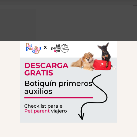
e ir con perros
 Andalucía
, Andalucía
on perro
ura y encanto andaluz.
 a la época romana, pero alcanzó su apogeo durante e