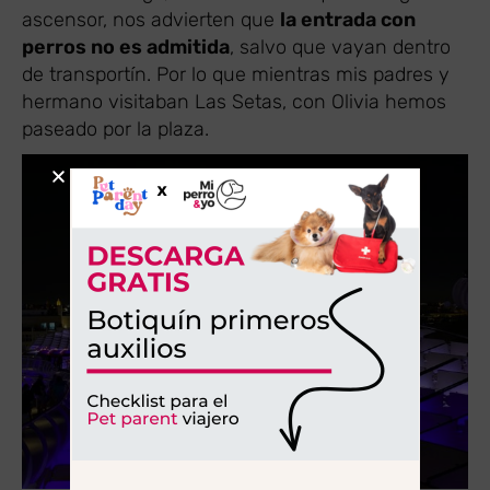
ascensor, nos advierten que
la entrada con
perros no es admitida
, salvo que vayan dentro
de transportín. Por lo que mientras mis padres y
hermano visitaban Las Setas, con Olivia hemos
paseado por la plaza.