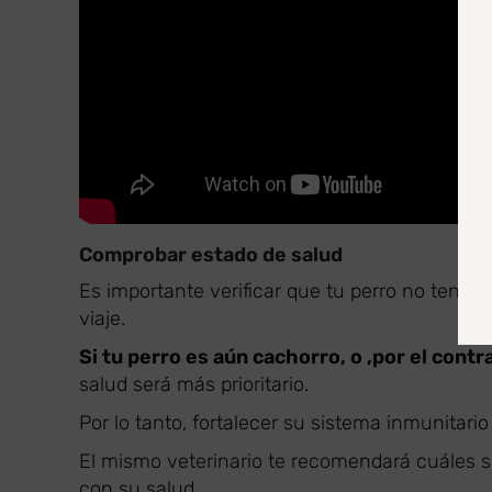
Comprobar estado de salud
Es importante verificar que tu perro no teng
viaje.
Si tu perro es aún cachorro, o ,por el cont
salud será más prioritario.
Por lo tanto, fortalecer su sistema inmunitario 
El mismo veterinario te recomendará cuáles se
con su salud.