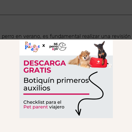
perro en verano, es fundamental realizar una revisión
o hogar durante varios días.
acunas es suficiente
. Y la verdad que no es tan así.
 de salud general del animal. De esta manera, te asegu
ara el viaje.
n muy recomendables.
tes de viajar con Olivia.