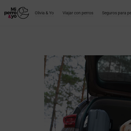
Olivia & Yo
Viajar con perros
Seguros para p