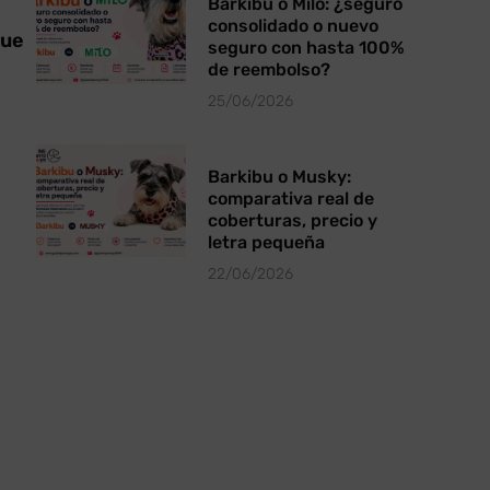
Barkibu o Milo: ¿seguro
consolidado o nuevo
que
seguro con hasta 100%
e
de reembolso?
25/06/2026
Barkibu o Musky:
comparativa real de
coberturas, precio y
letra pequeña
22/06/2026