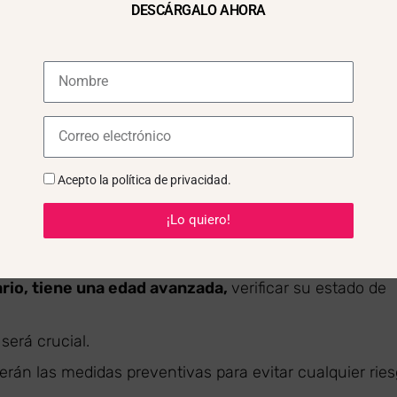
DESCÁRGALO AHORA
Acepto la
política de privacidad
.
¡Lo quiero!
a ninguna enfermedad o condición que pueda complicar 
rario, tiene una edad avanzada,
verificar su estado de
será crucial.
rán las medidas preventivas para evitar cualquier rie