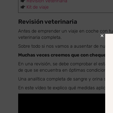
Revisión veterinaria
Kit de viaje
Revisión veterinaria
Antes de emprender un viaje en coche con tu 
veterinaria completa.
Sobre todo si nos vamos a ausentar de nuestr
Muchas veces creemos que con chequear v
En una revisión, se debe comprobar el estado
de que se encuentra en óptimas condiciones p
Una analítica completa de sangre y orina so
En este vídeo te explico qué medidas aplico an