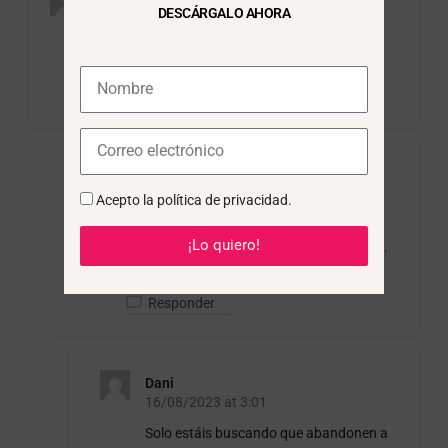
15/05/2023 at 3:18
DESCÁRGALO AHORA
Hola , Gracias por l informacion ! es muy util,
gracias nuevamente. Saludos
Responder
veronica
15/05/2023 at 5:57
Acepto la
política de privacidad
.
Hola Karina! Muchas gracias por pasarte
¡Lo quiero!
por el Blog. Me alegra que te haya sido útil.
¡Un saludo!
Responder
Dani
16/08/2023 at 3:01
Solo estáis buscando que abandonen a