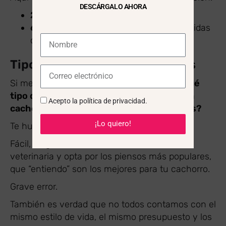
DESCÁRGALO AHORA
2 meses:
3-4 comidas al día.
6 meses en adelante:
Reducir a 2 comidas
diarias.
Tipos de comida recomendados
Si me hubieras preguntado hace 8 años
¿qué
tipo de alimentación recomiendas para un
Acepto la
política de privacidad
.
cachorro Schnauzer Miniatura de 2 meses?
¡Lo quiero!
Te hubiera contestado:
Fácil, dirígete a una tienda de mascotas o
veterinaria y opta por los piensos más populares,
que “entiendo” son los mejores para tu cachorro.
Grave error.
También es verdad que no todos contamos con el
mismo estilo de vida, el mismo presupuesto y los