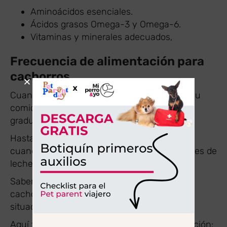
Aminoácidos esenciales.
Ácidos grasos Omega-3 y Omega-6.
Vitaminas y minerales adecuados,
Frecuencia de alimentación para
cachorros
Cuando adopté a Olivia, empecé a racionar su
comida en 4 veces al día. Luego, de manera
gradual fui reduciendo la frecuencia a 3.
Hasta finalmente llegar a 2 raciones por día
cuando comenzó a perder los famosos dientes de
leche.
Saber cuánta comida se le debe dar a un
cachorro de 2 meses es clave para evitar
situaciones de sobrepeso u obesidad.
Aquí te dejo la frecuencia a modo de orientación: