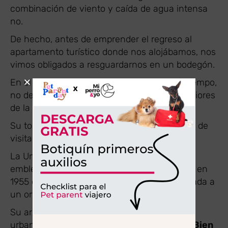
combinación de viento y caída de agua intensa
no.
De hecho, antes de emprender el regreso al
apartamento turístico donde nos alojábamos, nos
vimos obligados a resguardarnos en un bodegón.
En el caso de que tú tengas más suerte y tiempo,
no dejes de pasear con tu perro por los exteriores
de la
Universidad Laboral de Gijón
.
Su torre, iglesia y patio central son obligados de
visitar.
La Universidad Laboral de Gijón es un
emblemático edificio del siglo XX, construido en
1955 como una institución educativa destinada a
un orfelinato minero.
Su arquitectura es un claro ejemplo del
urbanismo de la época, y ha sido declarada
Bien