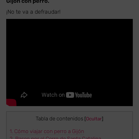
Gijón con perro.
¡No te va a defraudar!
Tabla de contenidos
[
Ocultar
]
1.
Cómo viajar con perro a Gijón
2.
Paseo por el Cerro de Santa Catalina