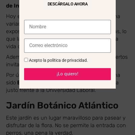
DESCÁRGALO AHORA
de Interés Cultural.
Hoy en día, la Universidad Laboral alberga una
variada oferta de actividades que incluye
exposiciones, conciertos y muestras artísticas, lo
que la convierte en un punto neurálgico de la
vida cultural de Gijón.
Además, sus amplios jardines y espacios abiertos
Acepto la
política de privacidad
.
invitan a pasear y disfrutar del entorno.
¡Lo quiero!
Por último, otro pendiente en nuestra visita ha
sido
El Jardín Botánico
, el cual se encuentra
justo frente a la Universidad Laboral.
Jardín Botánico Atlántico
Este jardín es un lugar maravilloso para pasear y
disfrutar de la flora. No se permite la entrada con
perros, una pena la verdad.