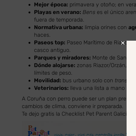
Mejor época:
primavera y otoño; en vera
Playas en verano:
Bens
es el único arena
fuera de temporada.
Normativa urbana:
limpia orines con
ag
haces.
Paseos top:
Paseo Marítimo de Riazor, e
casco antiguo.
Parques y miradores:
Monte de San Pedr
Dónde alojarse:
zonas Riazor/Orzán, Cen
límites de peso.
Movilidad:
bus urbano solo con
transpor
Veterinarios:
lleva una lista a mano (dir
A Coruña con perro puede ser un plan precioso
cambios de clima, conviene ir preparada.
Te dejo gratis la Checklist Pet Parent Galicia p