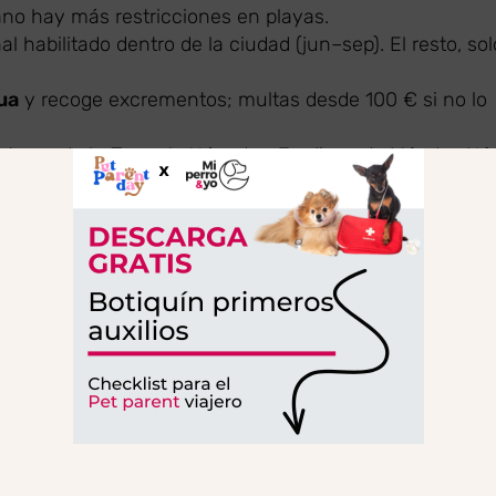
no hay más restricciones en playas.
l habilitado dentro de la ciudad (jun–sep). El resto, sol
ua
y recoge excrementos; multas desde 100 € si no lo
ntorno de la
Torre de Hércules
, Jardines de Méndez Nú
o y Parque de Santa Margarita.
tro, Monte Alto. Hay hoteles con tasas por mascota y
tín
; taxi suele aceptar perro avisando antes.
ecciones en esta guía) por si surge una urgencia.
, pero entre paseo urbano, costa, viento y posibles
ara no olvidarte de lo importante.