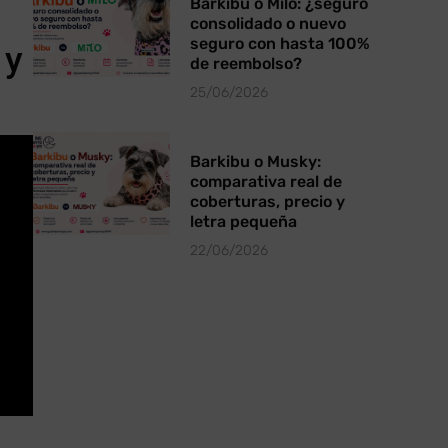
Barkibu o Milo: ¿seguro
consolidado o nuevo
seguro con hasta 100%
 y
de reembolso?
25/06/2026
Barkibu o Musky:
comparativa real de
coberturas, precio y
letra pequeña
22/06/2026