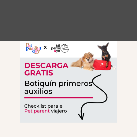
ar
]
isfrutar el verano juntos
rcelona
les para perros
idas y refrescantes
negocio a mi medida
pukis en Barcelona
cusa perfecta para disfrutar el