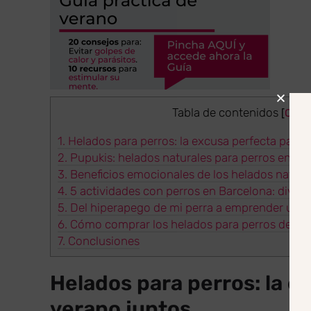
Tabla de contenidos
[
Ocult
1.
Helados para perros: la excusa perfecta para d
2.
Pupukis: helados naturales para perros en Ba
3.
Beneficios emocionales de los helados natura
4.
5 actividades con perros en Barcelona: divert
5.
Del hiperapego de mi perra a emprender un 
6.
Cómo comprar los helados para perros de Pu
7.
Conclusiones
Helados para perros: la ex
verano juntos