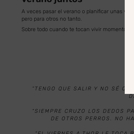
A veces pasar el verano o planificar unas vac
pero para otros no tanto.
Sobre todo cuando te tocan vivir momentos de
“TENGO QUE SALIR Y NO SÉ CÓ
D
“SIEMPRE CRUZO LOS DEDOS P
DE OTROS PERROS. NO HA
“EL VIERNES A THOR LE TOCA 