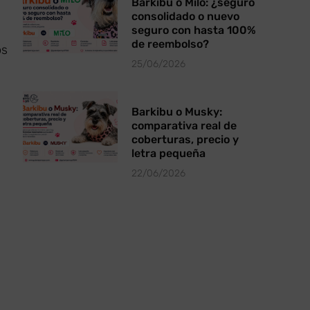
Barkibu o Milo: ¿seguro
consolidado o nuevo
seguro con hasta 100%
de reembolso?
os
25/06/2026
Barkibu o Musky:
comparativa real de
coberturas, precio y
letra pequeña
22/06/2026