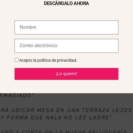
DESCÁRGALO AHORA
aciones en familia puede ser algo muy fácil para algun
l tipo:
Acepto la
política de privacidad
.
¡Lo quiero!
MO RELAJAR A ARES. EL CALOR LO AGOBIA
EMASIADO”
.
ARA UBICAR MESA EN UNA TERRAZA LEJOS
Y FORMA QUE NALA NO LES LADRE”.
BAÑO Y CORTE EN LA NUEVA PELUQUERÍA.