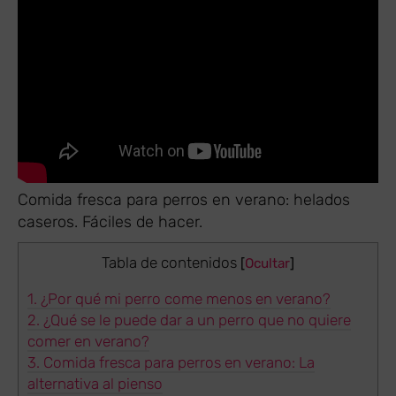
Comida fresca para perros en verano: helados
caseros. Fáciles de hacer.
Tabla de contenidos
[
Ocultar
]
1.
¿Por qué mi perro come menos en verano?
2.
¿Qué se le puede dar a un perro que no quiere
comer en verano?
3.
Comida fresca para perros en verano: La
alternativa al pienso