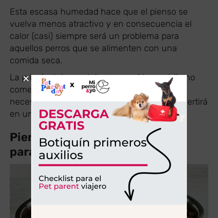
Esta escasa humedad hace que el pienso se
vuelva menos atractivo y en consecuencia el
calor (casi) siempre será un problema para
aquellos perros que se alimenten con una
comida seca.
La principal desventaja es que si tu perrhijo no
come la cantidad suficiente para cubrir sus
necesidades nutricionales el verano se convertirá
en un agobio crónico.
Pienso seco vs. Comida fresca
para perros en verano