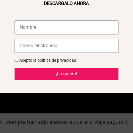
DESCÁRGALO AHORA
plementadas en el Transporte 
Acepto la
política de privacidad
.
¡Lo quiero!
, siempre han sido atentos a que ella viaje segura y