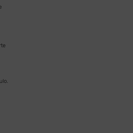
e
rte
ulo.