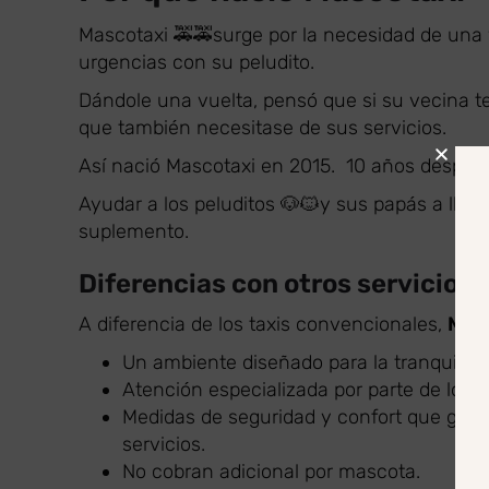
Mascotaxi 🚕🚕surge por la necesidad de una v
urgencias con su peludito.
Dándole una vuelta, pensó que si su vecina 
que también necesitase de sus servicios.
Así nació Mascotaxi en 2015. 10 años después
Ayudar a los peluditos 🐶🐱y sus papás a llega
suplemento.
Diferencias con otros servicios 
A diferencia de los taxis convencionales,
Masc
Un ambiente diseñado para la tranquilidad
Atención especializada por parte de los 
Medidas de seguridad y confort que gara
servicios.
No cobran adicional por mascota.