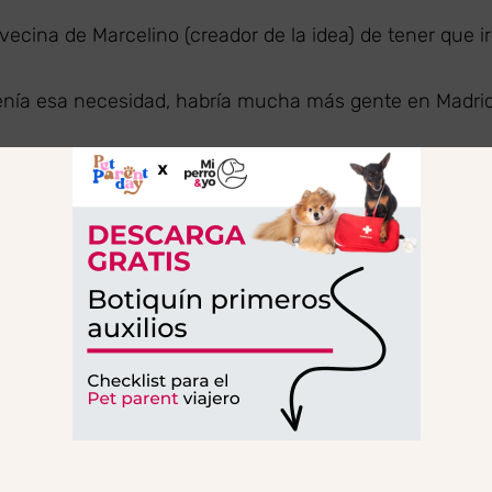
ecina de Marcelino (creador de la idea) de tener que ir
tenía esa necesidad, habría mucha más gente en Madri
 seguimos con la misma filosofía.
r donde necesiten, sin cobrar ningún importe extra, ni
de transporte
otaxi en Madrid ofrece
:
 de los perros y gatos.
conductores.
ntizan el bienestar animal y no se encuentran en otros