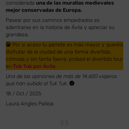
considerada
una de las murallas medievales
mejor conservadas de Europa.
Pasear por sus caminos empedrados es
adentrarse en la historia de Ávila y apreciar su
grandeza.
Por si acaso tu perrete es más mayor y queréis
disfrutar de la ciudad de una forma divertida,
cómoda y sin tanta faena, probad el divertido tour
en
Tuk Tuk por Ávila
.
Una de las opiniones de más de 14.600 viajeros
que han subido al Tuk Tuk
.
18 / Oct / 2025
Laura Angles Palleja