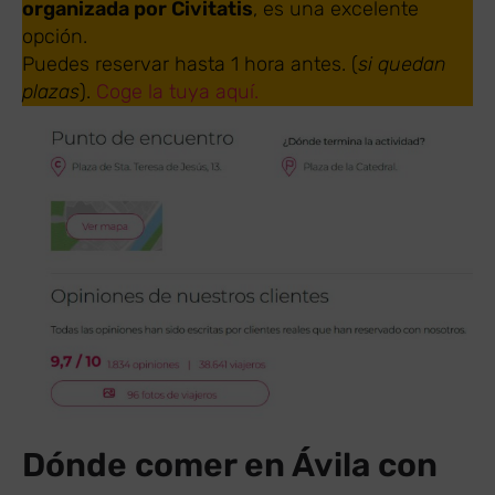
organizada por Civitatis
, es una excelente
opción.
Puedes reservar hasta 1 hora antes. (
si quedan
plazas
).
Coge la tuya aquí.
Dónde comer en Ávila con